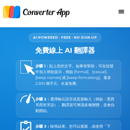
AI-POWERED · FREE · NO SIGN-UP
免費線上 AI 翻譯器
步驟 1：
貼上您的文字。如果有幫助，可在括號
中加入簡短提示，例如 [formal]、[casual]、
[keep names] 或 [keep formatting]。最多
2,500 個字元。永遠免費。
步驟 2：
選擇輸出語言或直接輸入（例如：墨西
哥西班牙語）。翻譯器可辨識多種變體，並會自
動開始。
步驟 3：
檢視結果。您可以複製，或使用「下