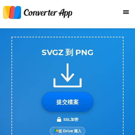
SVGZ 到 PNG
提交檔案
SSL加密
從 Drive 匯入