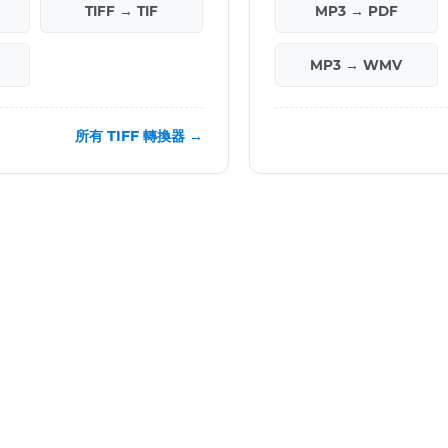
TIFF → TIF
MP3 → PDF
MP3 → WMV
所有 TIFF 轉換器 →