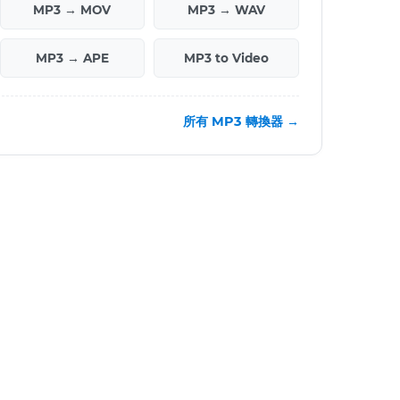
MP3 → MOV
MP3 → WAV
MP3 → APE
MP3 to Video
所有 MP3 轉換器 →