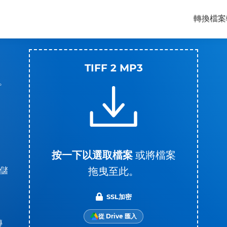
轉換檔案
TIFF 2 MP3
。
按一下以選取檔案
或將檔案
拖曳至此。
儲
SSL加密
從 Drive 匯入
轉