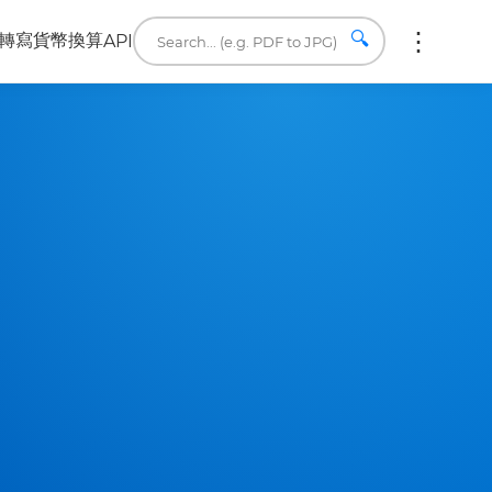
🔍
轉寫
貨幣換算
API