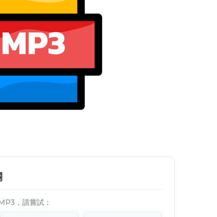
關
MP3，請嘗試：