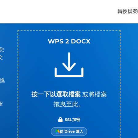
轉換檔案
WPS 2 DOCX
您
文
換
。
按一下以選取檔案
或將檔案
拖曳至此。
按
SSL加密
從 Drive 匯入