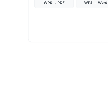
WPS → PDF
WPS → Word