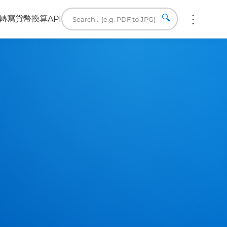
🔍
轉寫
貨幣換算
API