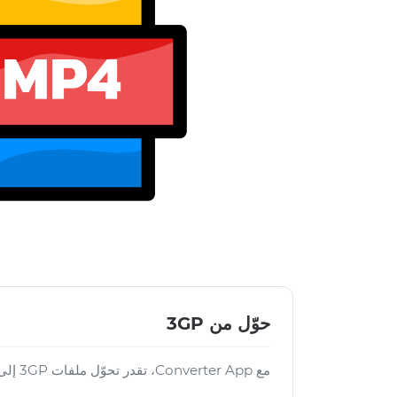
حوّل من 3GP
مع Converter App، تقدر تحوّل ملفات 3GP إلى العديد من الصيغ الأخرى: