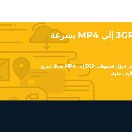
بدك تحوّل فيديو 3GP إلى MP4 بسرعة
باستخدام Converter App، تقدر تحوّل فيديوهات 3GP إلى MP4 مجانًا. سريع