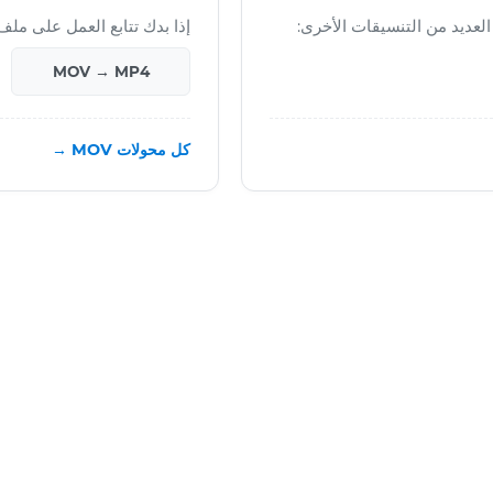
إذا بدك تتابع العمل على ملف MOV النهائي، جرّ
MOV → MP4
كل محولات MOV →