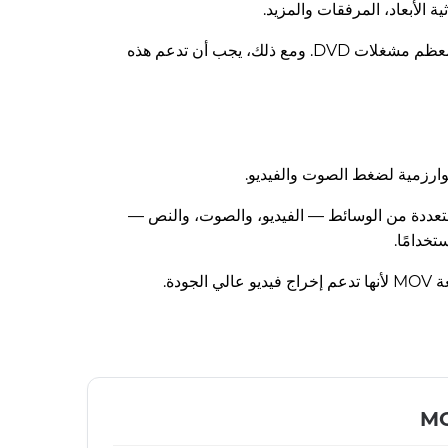
حاوية AVI تحتوي على كل من الصوت والفيديو. قدرتها على الضغط أقل من بعض الصيغ المشابهة، لكنها لا تزال مدعومة في معظم مشغلات DVD. ومع ذلك، يجب أن تدعم هذه
غيل مختلفة مثل ماك وويندوز. يمكن لملف MOV أن يحتوي على أنواع متعددة من الوسائط — الفيديو، والصوت، والنص —