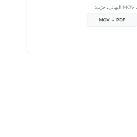
ب:
MOV → PDF