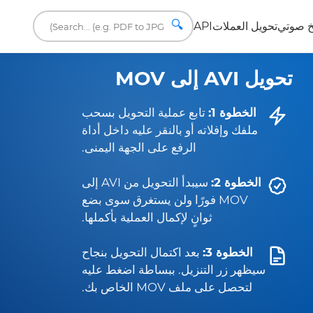
🔍
 صوتي
تحويل العملات
API
تحويل AVI إلى MOV
الخطوة 1:
تابع عملية التحويل بسحب
ملفك وإفلاته أو بالنقر عليه داخل أداة
الرفع على الجهة اليمنى.
الخطوة 2:
سيبدأ التحويل من AVI إلى
MOV فورًا ولن يستغرق سوى بضع
ثوانٍ لإكمال العملية بأكملها.
الخطوة 3:
بعد اكتمال التحويل بنجاح
سيظهر زر التنزيل. ببساطة اضغط عليه
لتحصل على ملف MOV الخاص بك.