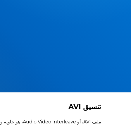
تنسيق AVI
ملف AVI، أو Audio Video Interleave، هو حاوية وسائط متعددة أنشأتها وطورتها شركة مايكروسوفت.