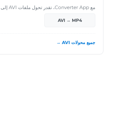
مع Converter App، تقدر تحول ملفات AVI إلى العديد من التنسيقات الأخرى:
AVI → MP4
جميع محولات AVI →