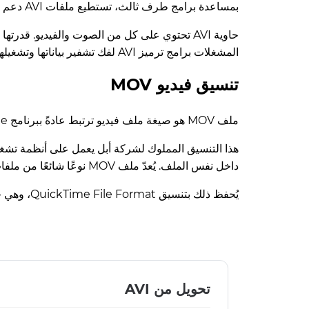
بمساعدة برامج طرف ثالث، تستطيع ملفات AVI دعم العديد من الميزات مثل الترجمات، الفصول، البث، القوائم، الحاويات ثلاثية الأبعاد، المرفقات والمزيد.
المشغلات برامج ترميز AVI لفك تشفير بياناتها وتشغيلها بشكل مرضٍ.
تنسيق فيديو MOV
ملف MOV هو صيغة ملف فيديو ترتبط عادةً ببرنامج QuickTime. امتداد ملف MOV طوّرته شركة آبل. الصيغة تعتمد على خوارزمية لضغط الصوت والفيديو.
داخل نفس الملف. يُعدّ ملف MOV نوعًا شائعًا من ملفات الفيديو وقادرًا على تخزين الأفلام، وهو من أكثر أنواع ملفات الفيديو استخدامًا.
يُحفظ ذلك بتنسيق QuickTime File Format، وهي حاوية وسائط متعددة طوّرتها آبل. عادةً ما يحفظ المحرّرون الفيديو بصيغة MOV لأنها تدعم إخراج فيديو عالي الجودة.
تحويل من AVI