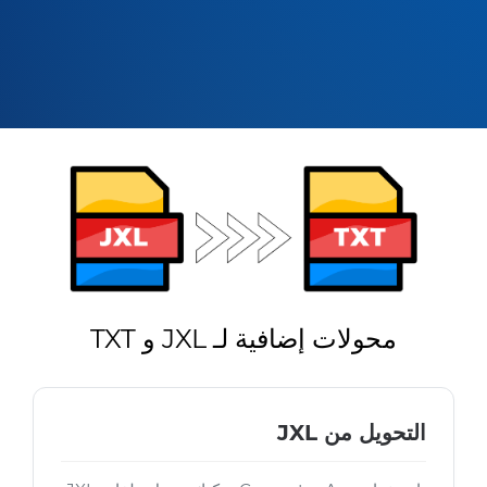
محولات إضافية لـ JXL و TXT
التحويل من JXL