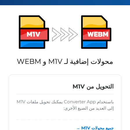
محولات إضافية لـ M1V و WEBM
التحويل من M1V
باستخدام Converter App يمكنك تحويل ملفات M1V
إلى العديد من الصيغ الأخرى:
جميع محولات M1V →