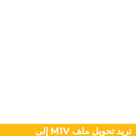
تريد تحويل ملف M1V إلى