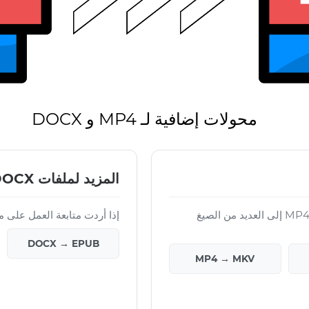
محولات إضافية لـ MP4 و DOCX
المزيد لملفات DOCX
باستخدام Converter App يمكنك تحويل ملفات MP4 إلى العديد من الصيغ
إذا أردت متابعة العمل على ملف DOCX النهائي،
DOCX → EPUB
MP4 → MKV