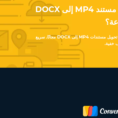
هل ترغب بتحويل مستند MP4 إلى DOCX
عة؟
باستخدام تطبيق المحول، يمكنك تحويل مستندات MP4 إلى DOCX مجانًا. سريع