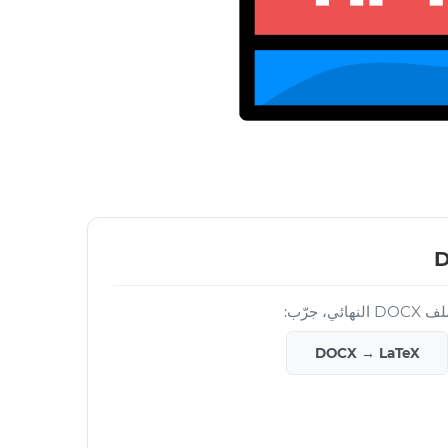
 جرّب:
DOCX → LaTeX