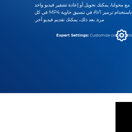
مع محولنا، يمكنك تحويل أو إعادة تشفير فيديو واحد
باستخدام ترميز AV1 في تنسيق حاوية MP4 في كل
مرة. بعد ذلك، يمكنك تقديم فيديو آخر.
Expert Settings:
Customize codec opti