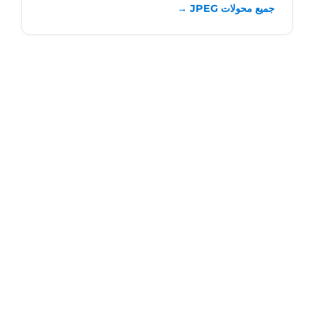
جميع محولات JPEG →