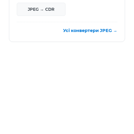
JPEG → CDR
Усі конвертери JPEG →