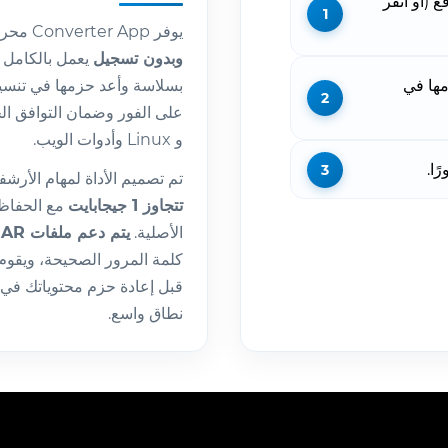
 (أو انقر
يوفر Converter App محرك تحويل من RAR إلى ZIP
وبدون تسجيل
مها في
و Linux وأدوات الويب.
ًا.
تم تصميم الأداة لمهام الأرش
تتجاوز 1 جيجابايت
مع الحفاظ 
الأصلية.
يتم دعم ملفات RAR المصدر المشفرة بالكامل
كلمة المرور الصحيحة، ويقوم 
نطاق واسع.