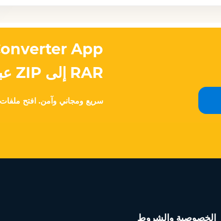
RAR إلى ZIP عبر الإنترنت!
سريع ومجاني وآمن. افتح ملفات RAR على أي جهاز دون تثبيت برنامج جديد
الخصوصية والشروط