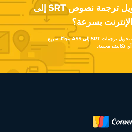
هل ترغب في تحويل ترجمة نصوص SRT إلى
باستخدام تطبيق المحول ، يمكنك تحويل ترجمات SRT إلى ASS مجانًا. سريع