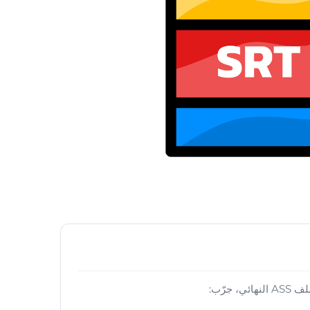
 جرّب: