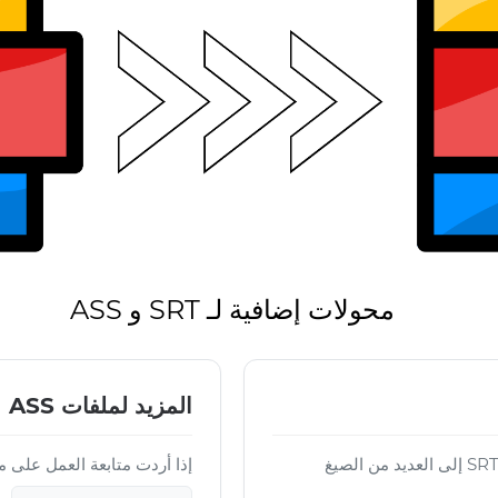
محولات إضافية لـ SRT و ASS
المزيد لملفات ASS
باستخدام Converter App يمكنك تحويل ملفات SRT إلى العديد من الصيغ
إذا أردت متابعة العمل على ملف ASS النهائي،