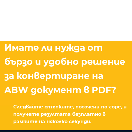
Имате ли нужда от
бързо и удобно решение
за конвертиране на
ABW документ в PDF?
Следвайте стъпките, посочени по-горе, и
получете резултата безплатно в
рамките на няколко секунди.