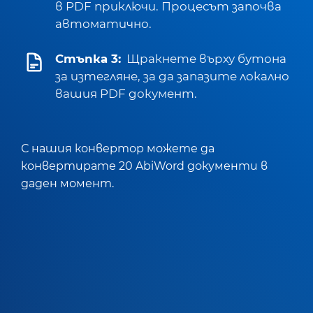
в PDF приключи. Процесът започва
автоматично.
Стъпка 3:
Щракнете върху бутона
за изтегляне, за да запазите локално
вашия PDF документ.
С нашия конвертор можете да
конвертирате 20 AbiWord документи в
даден момент.