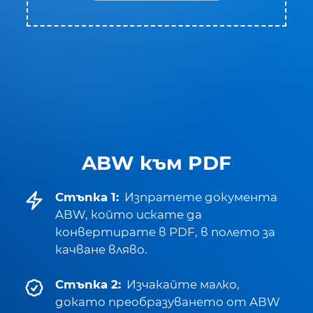
ABW към PDF
Стъпка 1:
Изпратете документа
ABW, който искате да
конвертирате в PDF, в полето за
качване вляво.
Стъпка 2:
Изчакайте малко,
докато преобразуването от ABW