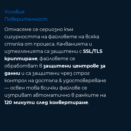
Условия
Поверителност
Отнасяме се сериозно към
сигурността на файловете на всяка
стъпка от процеса. Качванията и
изтеглянията са защитени с
SSL/TLS
криптиране
, файловете се
обработват в
защитени центрове за
данни
и са защитени чрез строг
контрол на достъпа & удостоверяване
— освен това всички файлове се
изтриват автоматично в рамките на
120 минути след конвертиране
.