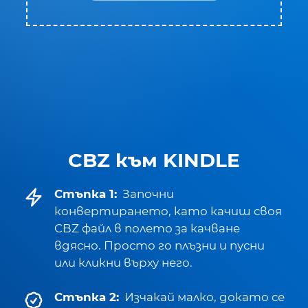
CBZ към KINDLE
Стъпка 1:
Започни
конвертирането, като качиш своя
CBZ файл в полето за качване
вдясно. Просто го плъзни и пусни
или кликни върху него.
Стъпка 2:
Изчакай малко, докато се