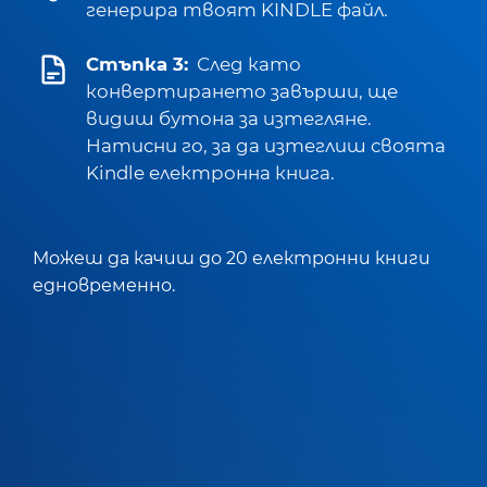
генерира твоят KINDLE файл.
Стъпка 3:
След като
конвертирането завърши, ще
видиш бутона за изтегляне.
Натисни го, за да изтеглиш своята
Kindle електронна книга.
Можеш да качиш до 20 електронни книги
едновременно.