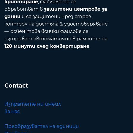
криптиране
, файловете се
обработват в
защитени центрове за
данни
и са защитени чрез строг
контрол на достъпа & удостоверяване
— освен това всички файлове се
изтриват автоматично в рамките на
120 минути след конвертиране
.
Contact
Изпратете ни имейл
За нас
Преобразувател на единици