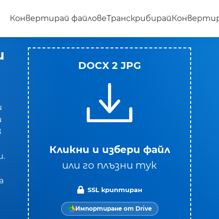
Конвертирай файлове
Транскрибирай
Конвертир
ш
DOCX 2 JPG
и
ш
в
Кликни и избери файл
и.
или го плъзни тук
а
SSL криптиран
Импортиране от Drive