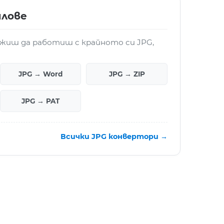
йлове
лжиш да работиш с крайното си JPG,
JPG → Word
JPG → ZIP
JPG → PAT
Всички JPG конвертори →