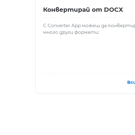
Конвертирай от DOCX
С Converter App можеш да конверт
много други формати:
Вс