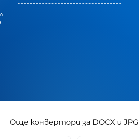
т
а
я
Още конвертори за DOCX и JPG