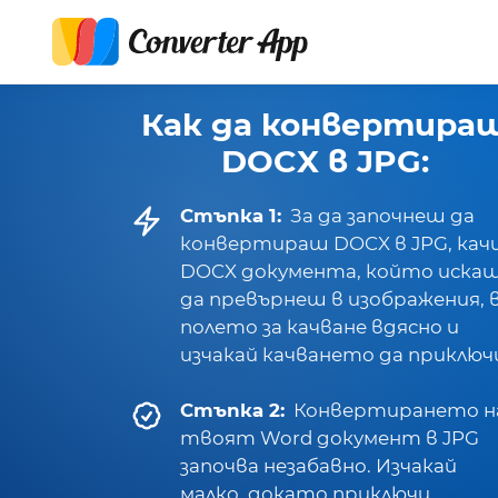
Как да конвертира
DOCX в JPG:
Стъпка 1:
За да започнеш да
конвертираш DOCX в JPG, кач
DOCX документа, който иска
да превърнеш в изображения, 
полето за качване вдясно и
изчакай качването да приключ
Стъпка 2:
Конвертирането н
твоят Word документ в JPG
започва незабавно. Изчакай
малко, докато приключи.