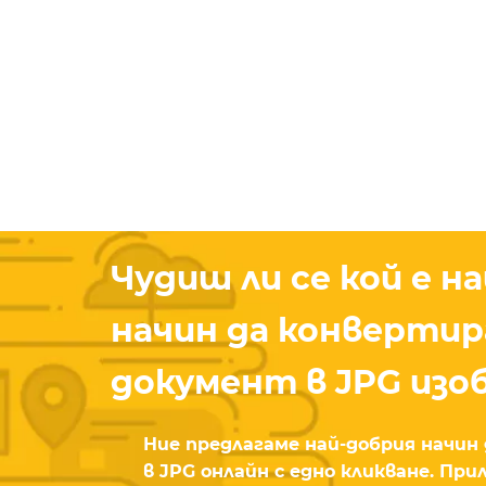
Чудиш ли се кой е н
начин да конверти
документ в JPG изо
Ние предлагаме най-добрия начи
в JPG онлайн с едно кликване. Пр