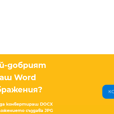
ай-добрият
раш Word
бражения?
К
н да конвертираш DOCX
иложението създава JPG