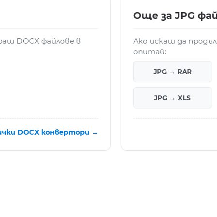
Още за JPG фа
ираш DOCX файлове в
Ако искаш да продъ
опитай:
JPG → RAR
JPG → XLS
ички DOCX конвертори →