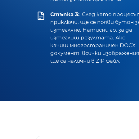
Стъпка 3:
След като процесъ
приключи, ще се появи бутон з
изтегляне. Натисни го, за да
изтеглиш резултата. Ако
качиш многостраничен DOCX
документ, всички изображени
ще са налични в ZIP файл.