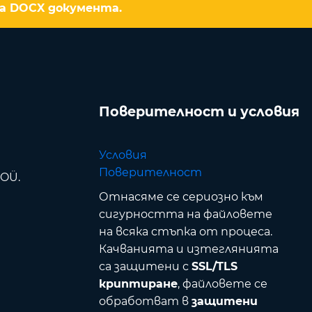
на DOCX документа.
Поверителност и условия
Условия
Поверителност
 OÜ.
Отнасяме се сериозно към
сигурността на файловете
на всяка стъпка от процеса.
Качванията и изтеглянията
са защитени с
SSL/TLS
криптиране
, файловете се
обработват в
защитени