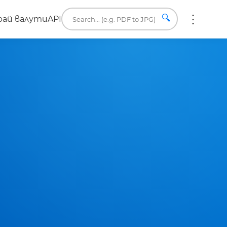
🔍
ай валути
API