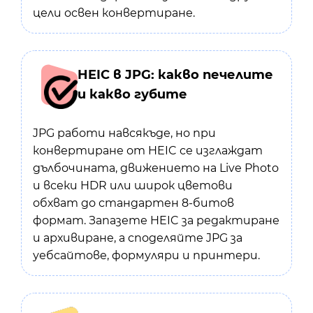
цели освен конвертиране.
HEIC в JPG: какво печелите
и какво губите
JPG работи навсякъде, но при
конвертиране от HEIC се изглаждат
дълбочината, движението на Live Photo
и всеки HDR или широк цветови
обхват до стандартен 8-битов
формат. Запазете HEIC за редактиране
и архивиране, а споделяйте JPG за
уебсайтове, формуляри и принтери.