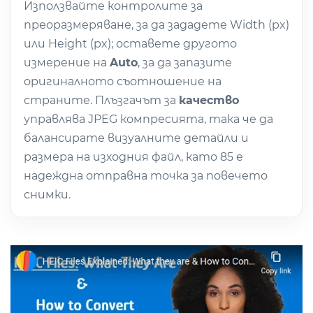
Използвайте контролите за
преоразмеряване, за да зададете Width (px)
или Height (px); оставете другото
измерение на
Auto
, за да запазите
оригиналното съотношение на
страните. Плъзгачът за
качество
управлява JPEG компресията, така че да
балансирате визуалните детайли и
размера на изходния файл, като 85 е
надеждна отправна точка за повечето
снимки.