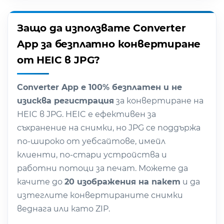
Защо да използвате Converter
App за безплатно конвертиране
от HEIC в JPG?
Converter App е 100% безплатен и не
изисква регистрация
за конвертиране на
HEIC в JPG. HEIC е ефективен за
съхранение на снимки, но JPG се поддържа
по-широко от уебсайтове, имейл
клиенти, по-стари устройства и
работни потоци за печат. Можете да
качите до
20 изображения на пакет
и да
изтеглите конвертираните снимки
веднага или като ZIP.