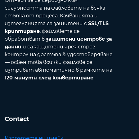
Отнасяме се сериозно към
сигурността на файловете на всяка
стъпка от процеса. Качванията и
изтеглянията са защитени с
SSL/TLS
криптиране
, файловете се
обработват в
защитени центрове за
данни
и са защитени чрез строг
контрол на достъпа & удостоверяване
— освен това всички файлове се
изтриват автоматично в рамките на
120 минути след конвертиране
.
Contact
Изпратете ни имейл