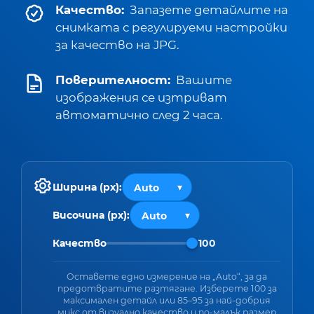
Качество:
Запазете детайлите на
снимката с регулируеми настройки
за качество на JPG.
Поверителност:
Вашите
изображения се изтриват
автоматично след 2 часа.
Ширина (px):
Височина (px):
Качество
100
Оставете едно измерение на „Auto“, за да
предотвратите разтягане. Изберете 100 за
максимален детайл или 85–95 за най-добрия
микс от визуално качество и по-малък размер