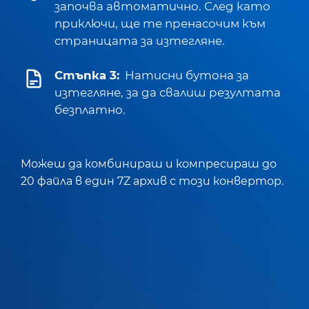
започва автоматично. След като
приключи, ще те пренасочим към
страницата за изтегляне.
Стъпка 3:
Натисни бутона за
изтегляне, за да свалиш резултата
безплатно.
Можеш да комбинираш и компресираш до
20 файла в един 7Z архив с този конвертор.