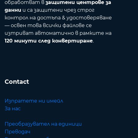
обработват в
защитени центрове за
данни
и са защитени чрез строг
контрол на достъпа & удостоверяване
— освен това всички файлове се
изтриват автоматично в рамките на
120 минути след конвертиране
.
Contact
Изпратете ни имейл
За нас
Преобразувател на единици
Преводач