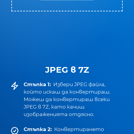
JPEG в 7Z
Стъпка 1:
Избери JPEG файла,
който искаш да конвертираш.
Можеш да конвертираш всеки
JPEG в 7Z, като качиш
изображенията отдясно.
Стъпка 2:
Конвертирането