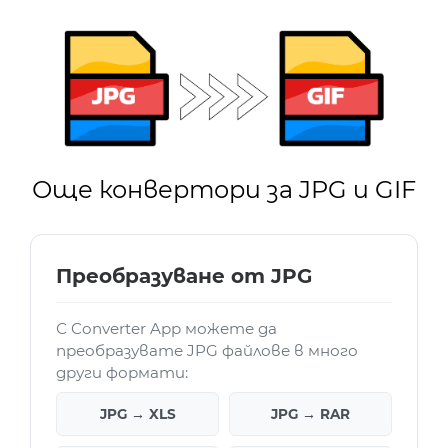
Още конвертори за JPG и GIF
Преобразуване от JPG
С Converter App можете да
преобразувате JPG файлове в много
други формати:
JPG → XLS
JPG → RAR