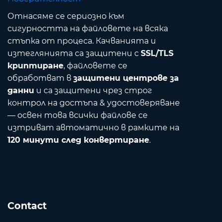
Отнасяме се сериозно към
сигурността на файловете на всяка
стъпка от процеса. Качванията и
изтеглянията са защитени с
SSL/TLS
криптиране
, файловете се
обработват в
защитени центрове за
данни
и са защитени чрез строг
контрол на достъпа & удостоверяване
— освен това всички файлове се
изтриват автоматично в рамките на
120 минути след конвертиране
.
Contact