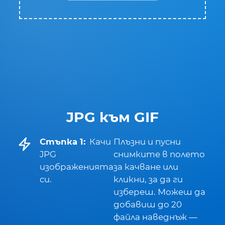
JPG към GIF
Стъпка 1:
Качи
Плъзни и пусни
JPG
снимките в полето
изображенията
за качване или
си.
кликни, за да ги
избереш. Можеш да
добавиш до 20
файла наведнъж —