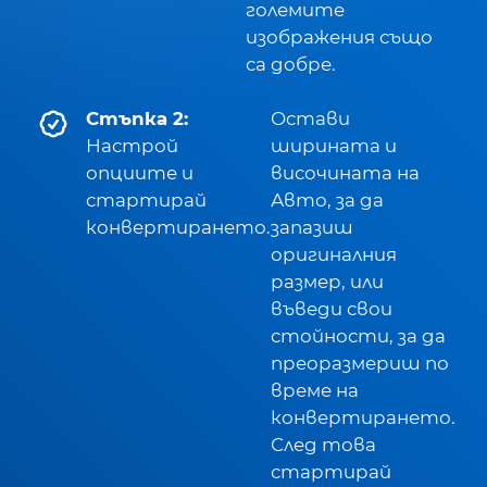
големите
изображения също
са добре.
Стъпка 2:
Остави
Настрой
ширината и
опциите и
височината на
стартирай
Авто, за да
конвертирането.
запазиш
оригиналния
размер, или
въведи свои
стойности, за да
преоразмериш по
време на
конвертирането.
След това
стартирай