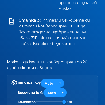
процеса и изчакай
малко.
Стъпка 3:
Изтегли GIF-овете си.
Изтегли конвертирания GIF за
всяко отделно изображение или
свали ZIP, ако си качил/а няколко
файла. Всичко е безплатно.
Можеш да качиш и конвертираш до 20
изображения наведнъж.
Ширина (px):
Височина (px):
Качество
100