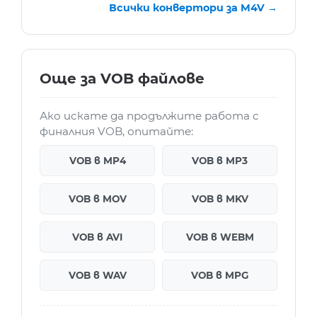
Всички конвертори за M4V →
Още за VOB файлове
Ако искате да продължите работа с
финалния VOB, опитайте:
VOB в MP4
VOB в MP3
VOB в MOV
VOB в MKV
VOB в AVI
VOB в WEBM
VOB в WAV
VOB в MPG