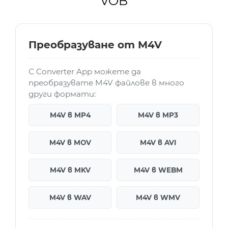
VOB
Преобразуване от M4V
С Converter App можете да
преобразувате M4V файлове в много
други формати:
M4V в MP4
M4V в MP3
M4V в MOV
M4V в AVI
M4V в MKV
M4V в WEBM
M4V в WAV
M4V в WMV