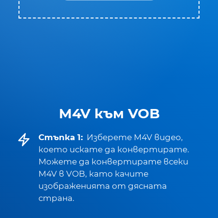
M4V към VOB
Стъпка 1:
Изберете M4V видео,
което искате да конвертирате.
Можете да конвертирате всеки
M4V в VOB, като качите
изображенията от дясната
страна.