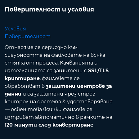
Поверителност и условия
Условия
Поверителност
Отнасяме се сериозно към
сигурността на файловете на всяка
стъпка от процеса. Качванията и
изтеглянията са защитени с
SSL/TLS
криптиране
, файловете се
обработват в
защитени центрове за
данни
и са защитени чрез строг
контрол на достъпа & удостоверяване
— освен това всички файлове се
изтриват автоматично в рамките на
120 минути след конвертиране
.