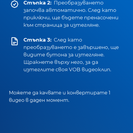
Стъпка 2:
Преобразуването
започва автоматично. След като
приключи, ще бъдете пренасочени
към страница за изтегляне.
Стъпка 3:
След като
преобразуването е завършено, ще
видите бутона за изтегляне.
Щракнете върху него, за да
изтеглите своя VOB видеоклип.
Можете да качвате и конвертирате 1
видео в даден момент.