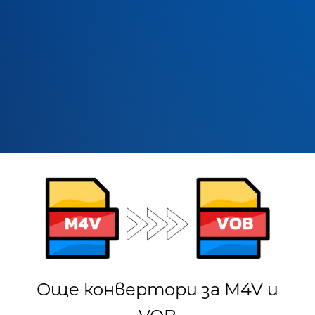
Още конвертори за M4V и