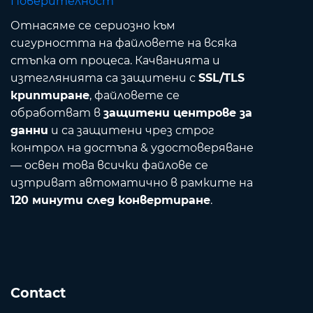
Поверителност
Отнасяме се сериозно към
сигурността на файловете на всяка
стъпка от процеса. Качванията и
изтеглянията са защитени с
SSL/TLS
криптиране
, файловете се
обработват в
защитени центрове за
данни
и са защитени чрез строг
контрол на достъпа & удостоверяване
— освен това всички файлове се
изтриват автоматично в рамките на
120 минути след конвертиране
.
Contact