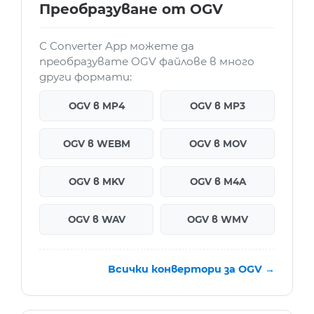
Преобразуване от OGV
С Converter App можете да
преобразувате OGV файлове в много
други формати:
OGV в MP4
OGV в MP3
OGV в WEBM
OGV в MOV
OGV в MKV
OGV в M4A
OGV в WAV
OGV в WMV
Всички конвертори за OGV →