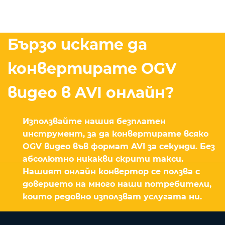
Бързо искате да
конвертирате OGV
видео в AVI онлайн?
Използвайте нашия безплатен
инструмент, за да конвертирате всяко
OGV видео във формат AVI за секунди. Без
абсолютно никакви скрити такси.
Нашият онлайн конвертор се ползва с
доверието на много наши потребители,
които редовно използват услугата ни.