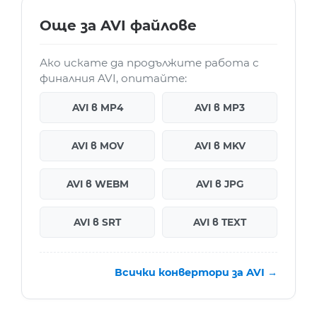
Още за AVI файлове
Ако искате да продължите работа с
финалния AVI, опитайте:
AVI в MP4
AVI в MP3
AVI в MOV
AVI в MKV
AVI в WEBM
AVI в JPG
AVI в SRT
AVI в TEXT
Всички конвертори за AVI →