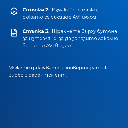
Стъпка 2:
Изчакайте малко,
докато се създаде AVI изход.
Стъпка 3:
Щракнете върху бутона
за изтегляне, за да запазите локално
вашето AVI видео.
Можете да качвате и конвертирате 1
видео в даден момент.