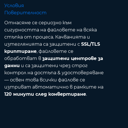
Условия
Поверителност
Отнасяме се сериозно към
сигурността на файловете на всяка
стъпка от процеса. Качванията и
изтеглянията са защитени с
SSL/TLS
криптиране
, файловете се
обработват в
защитени центрове за
данни
и са защитени чрез строг
контрол на достъпа & удостоверяване
— освен това всички файлове се
изтриват автоматично в рамките на
120 минути след конвертиране
.