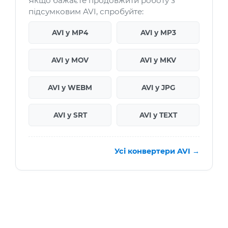
Якщо бажаєте продовжити роботу з
підсумковим AVI, спробуйте:
AVI у MP4
AVI у MP3
AVI у MOV
AVI у MKV
AVI у WEBM
AVI у JPG
AVI у SRT
AVI у TEXT
Усі конвертери AVI →