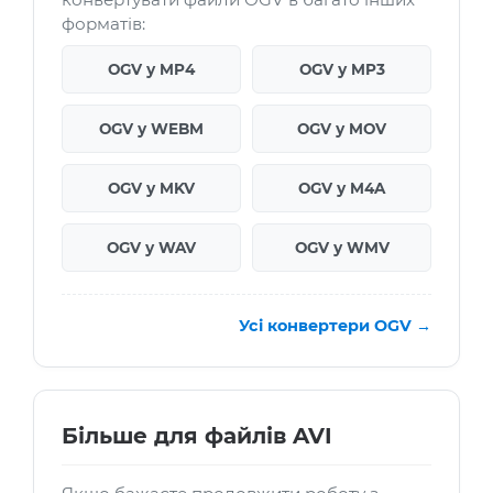
форматів:
OGV у MP4
OGV у MP3
OGV у WEBM
OGV у MOV
OGV у MKV
OGV у M4A
OGV у WAV
OGV у WMV
Усі конвертери OGV →
Більше для файлів AVI