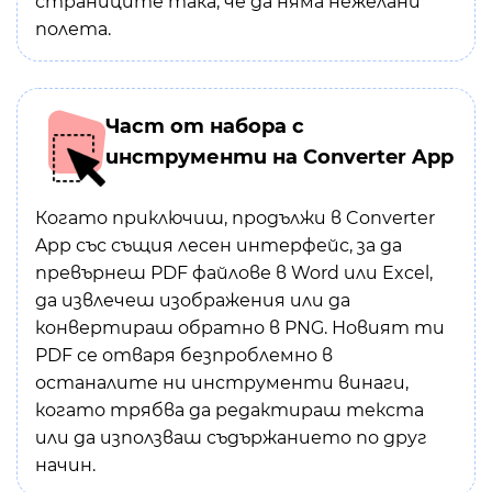
страниците така, че да няма нежелани
полета.
Част от набора с
инструменти на Converter App
Когато приключиш, продължи в Converter
App със същия лесен интерфейс, за да
превърнеш PDF файлове в Word или Excel,
да извлечеш изображения или да
конвертираш обратно в PNG. Новият ти
PDF се отваря безпроблемно в
останалите ни инструменти винаги,
когато трябва да редактираш текста
или да използваш съдържанието по друг
начин.