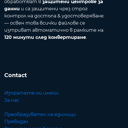
обработват в
защитени центрове за
данни
и са защитени чрез строг
контрол на достъпа & удостоверяване
— освен това всички файлове се
изтриват автоматично в рамките на
120 минути след конвертиране
.
Contact
Изпратете ни имейл
За нас
Преобразувател на единици
Преводач