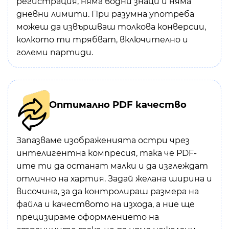
регистрация, няма водни знаци и няма
дневни лимити. При разумна употреба
можеш да извършваш толкова конверсии,
колкото ти трябват, включително и
големи партиди.
Оптимално PDF качество
Запазваме изображенията остри чрез
интелигентна компресия, така че PDF-
ите ти да останат малки и да изглеждат
отлично на хартия. Задай желана ширина и
височина, за да контролираш размера на
файла и качеството на изхода, а ние ще
прецизираме оформлението на