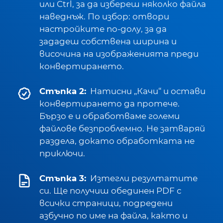
или Ctrl, за да избереш няколко файла
наведнъж. По избор: отвори
настройките по-долу, за да
зададеш собствена ширина и
височина на изображенията преди
конвертирането.
Стъпка 2:
Натисни „Качи“ и остави
конвертирането да протече.
Бързо е и обработваме големи
файлове безпроблемно. Не затваряй
раздела, докато обработката не
приключи.
Стъпка 3:
Изтегли резултатите
си. Ще получиш обединен PDF с
всички страници, подредени
азбучно по име на файла, както и