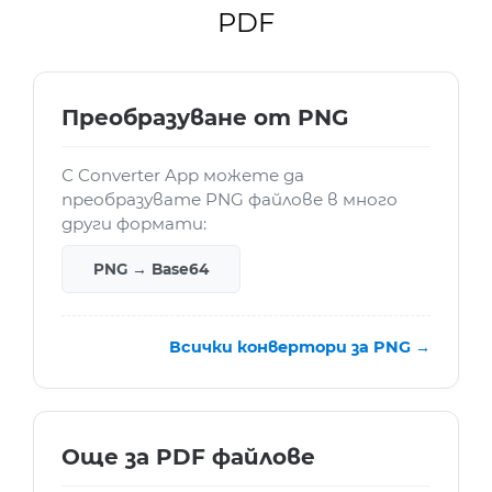
PDF
Преобразуване от PNG
С Converter App можете да
преобразувате PNG файлове в много
други формати:
PNG → Base64
Всички конвертори за PNG →
Още за PDF файлове