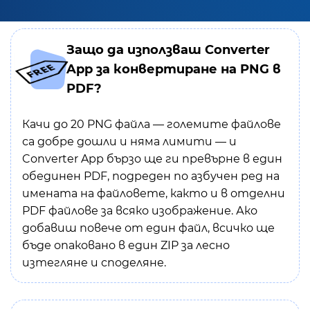
Защо да използваш Converter
App за конвертиране на PNG в
PDF?
Качи до 20 PNG файла — големите файлове
са добре дошли и няма лимити — и
Converter App бързо ще ги превърне в един
обединен PDF, подреден по азбучен ред на
имената на файловете, както и в отделни
PDF файлове за всяко изображение. Ако
добавиш повече от един файл, всичко ще
бъде опаковано в един ZIP за лесно
изтегляне и споделяне.