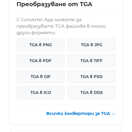
Преобразуване от TGA
С Converter App можете да
преобразувате TGA файлове в много
други формати:
TGA в PNG
TGA в JPG
TGA в PDF
TGA в TIFF
TGA в GIF
TGA в PSD
TGA в ICO
TGA в DDS
Всички конвертори за TGA →