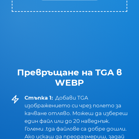
Превръщане на TGA в
WEBP
Стъпка 1:
Добави TGA
изображението си чрез полето за
качване отляво. Можеш да избереш
един файл или до 20 наведнъж.
Големи .tga файлове са добре дошли.
Ако искаш да преоразмериш, задай