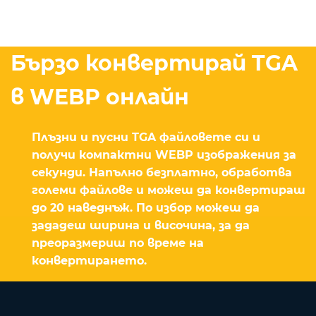
Бързо конвертирай TGA
в WEBP онлайн
Плъзни и пусни TGA файловете си и
получи компактни WEBP изображения за
секунди. Напълно безплатно, обработва
големи файлове и можеш да конвертираш
до 20 наведнъж. По избор можеш да
зададеш ширина и височина, за да
преоразмериш по време на
конвертирането.