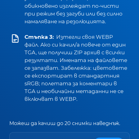
обикновено изглеждат по-чисти
при режим без загуби или без силно
намаляване на резолюцията.
Стъпка 3:
Изтегли своя WEBP
файл. Ако си качил/а повече от един
TGA, ще получиш ZIP архив с всички
резултати. Имената на файловете
се запазват. Забележка: цветовете
се експортират в стандартния
sRGB; полетата за коментари в
TGA и необичайни метаданни не се
включват в WEBP.
Можеш да качиш до 20 снимки наведнъж.