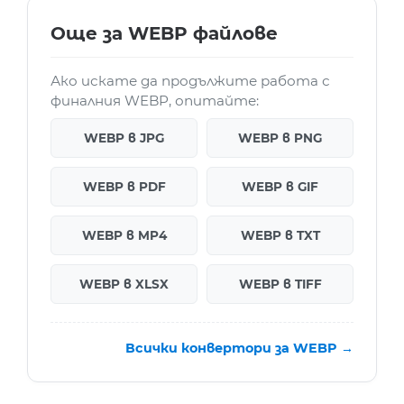
Още за WEBP файлове
Ако искате да продължите работа с
финалния WEBP, опитайте:
WEBP в JPG
WEBP в PNG
WEBP в PDF
WEBP в GIF
WEBP в MP4
WEBP в TXT
WEBP в XLSX
WEBP в TIFF
Всички конвертори за WEBP →