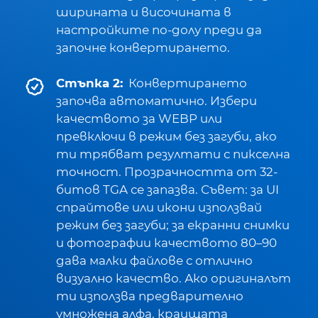
ширината и височината в
настройките по-долу преди да
започне конвертирането.
Стъпка 2:
Конвертирането
започва автоматично. Избери
качеството за WEBP или
превключи в режим без загуби, ако
ти трябват резултати с пикселна
точност. Прозрачността от 32-
битов TGA се запазва. Съвет: за UI
спрайтове или икони използвай
режим без загуби; за екранни снимки
и фотографии качеството 80–90
дава малки файлове с отлично
визуално качество. Ако оригиналът
ти използва предварително
умножена алфа, краищата