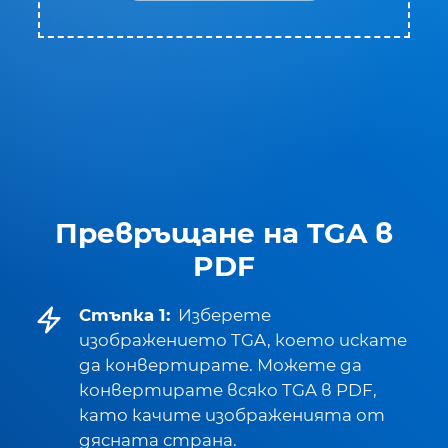
Превръщане на TGA в
PDF
Стъпка 1:
Изберете
изображението TGA, което искате
да конвертирате. Можете да
конвертирате всяко TGA в PDF,
като качите изображенията от
дясната страна.