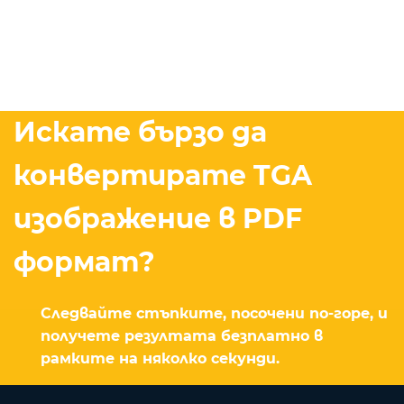
Искате бързо да
конвертирате TGA
изображение в PDF
формат?
Следвайте стъпките, посочени по-горе, и
получете резултата безплатно в
рамките на няколко секунди.