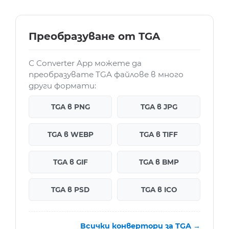
Преобразуване от TGA
С Converter App можете да
преобразувате TGA файлове в много
други формати:
TGA в PNG
TGA в JPG
TGA в WEBP
TGA в TIFF
TGA в GIF
TGA в BMP
TGA в PSD
TGA в ICO
Всички конвертори за TGA →