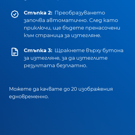
Стъпка 2:
Преобразуването
започва автоматично. След като
приключи, ще бъдете пренасочени
към страница за изтегляне.
Стъпка 3:
Щракнете върху бутона
за изтегляне, за да изтеглите
резултата безплатно.
Можете да качвате до 20 изображения
едновременно.