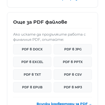
Още за PDF файлове
Ако искате да продължите работа с
финалния PDF, опитайте:
PDF в DOCX
PDF в JPG
PDF в EXCEL
PDF в PPTX
PDF в TXT
PDF в CSV
PDF в EPUB
PDF в MP3
Всички конвертори за PDF →