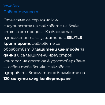
Условия
Поверителност
Отнасяме се сериозно към
сигурността на файловете на всяка
стъпка от процеса. Качванията и
изтеглянията са защитени с
SSL/TLS
криптиране
, файловете се
обработват в
защитени центрове за
данни
и са защитени чрез строг
контрол на достъпа & удостоверяване
— освен това всички файлове се
изтриват автоматично в рамките на
120 минути след конвертиране
.