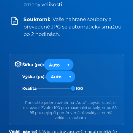
změny velikosti.
Soukromí:
Vaše nahrané soubory a
převedené JPG se automaticky smažou
po 2 hodinách.
Šířka (px):
Výška (px):
Kvalita
100
Ponechte jeden rozměr na „Auto“, abyste zabránili
roztažení. Zvolte 100 pro maximální detaily, nebo 85–
95 pro nejlepší poměr vizuální kvality a menší
velikosti souboru.
Věděli jste to?
Náš bezplatný zásuvný modul prohlížeče