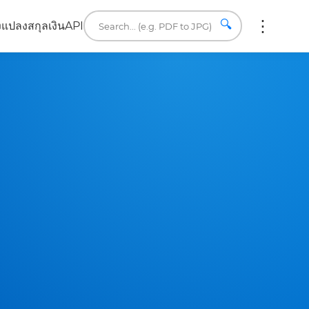
🔍
ง
แปลงสกุลเงิน
API