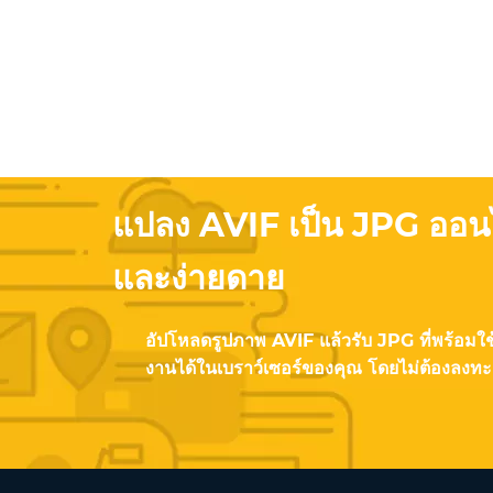
แปลง AVIF เป็น JPG ออน
และง่ายดาย
อัปโหลดรูปภาพ AVIF แล้วรับ JPG ที่พร้อมใช้ง
งานได้ในเบราว์เซอร์ของคุณ โดยไม่ต้องลงทะ