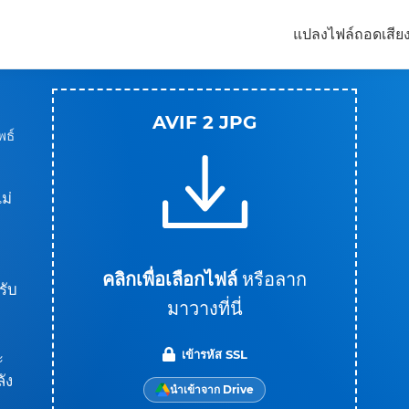
แปลงไฟล์
ถอดเสีย
AVIF 2 JPG
พธ์
ม่
คลิกเพื่อเลือกไฟล์
หรือลาก
รับ
มาวางที่นี่
เข้ารหัส SSL
ะ
ัง
นำเข้าจาก Drive