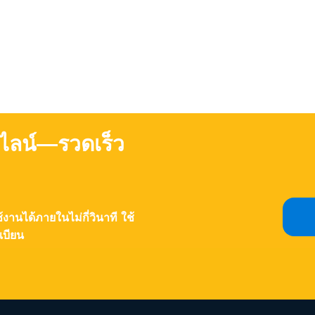
ไลน์—รวดเร็ว
านได้ภายในไม่กี่วินาที ใช้
เบียน