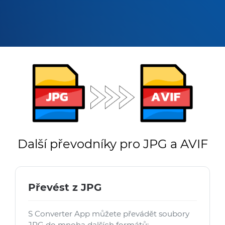
Další převodníky pro JPG a AVIF
Převést z JPG
S Converter App můžete převádět soubory
JPG do mnoha dalších formátů: