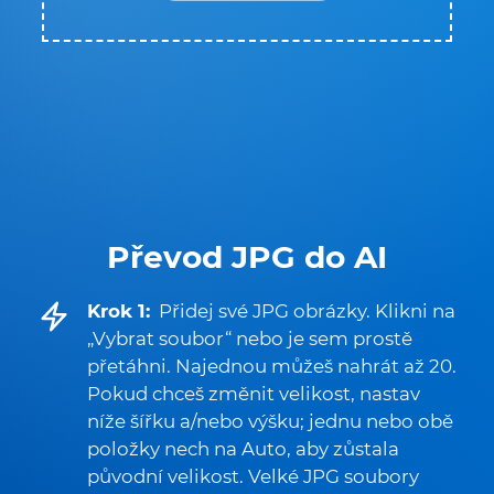
Převod JPG do AI
Krok 1:
Přidej své JPG obrázky. Klikni na
„Vybrat soubor“ nebo je sem prostě
přetáhni. Najednou můžeš nahrát až 20.
Pokud chceš změnit velikost, nastav
níže šířku a/nebo výšku; jednu nebo obě
položky nech na Auto, aby zůstala
původní velikost. Velké JPG soubory