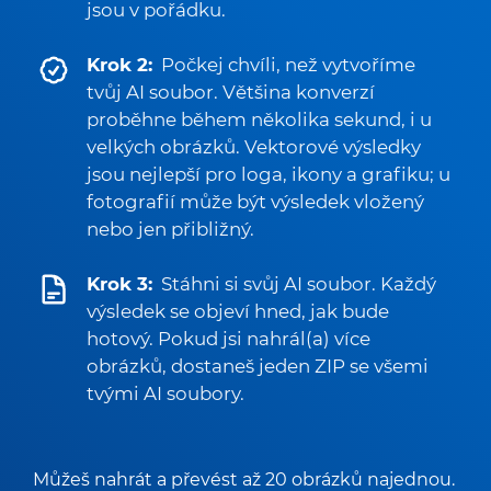
jsou v pořádku.
Krok 2:
Počkej chvíli, než vytvoříme
tvůj AI soubor. Většina konverzí
proběhne během několika sekund, i u
velkých obrázků. Vektorové výsledky
jsou nejlepší pro loga, ikony a grafiku; u
fotografií může být výsledek vložený
nebo jen přibližný.
Krok 3:
Stáhni si svůj AI soubor. Každý
výsledek se objeví hned, jak bude
hotový. Pokud jsi nahrál(a) více
obrázků, dostaneš jeden ZIP se všemi
tvými AI soubory.
Můžeš nahrát a převést až 20 obrázků najednou.