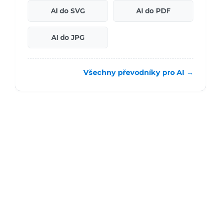
AI do SVG
AI do PDF
AI do JPG
Všechny převodníky pro AI →