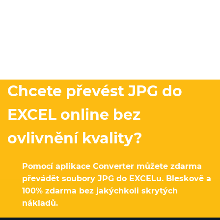
Chcete převést JPG do
EXCEL online bez
ovlivnění kvality?
Pomocí aplikace Converter můžete zdarma
převádět soubory JPG do EXCELu. Bleskově a
100% zdarma bez jakýchkoli skrytých
nákladů.