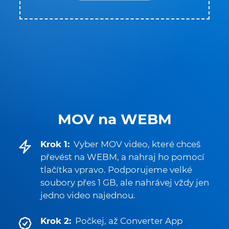
MOV na WEBM
Krok 1:
Vyber MOV video, které chceš
převést na WEBM, a nahraj ho pomocí
tlačítka vpravo. Podporujeme velké
soubory přes 1 GB, ale nahrávej vždy jen
jedno video najednou.
Krok 2:
Počkej, až Converter App