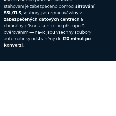
stahování je zabezpečeno pomocí
šifrování
SSL/TLS
, soubory jsou zpracovávány v
zabezpečených datových centrech
a
chráněny přísnou kontrolou přístupu &
ověřováním — navíc jsou všechny soubory
automaticky odstraněny do
120 minut po
konverzi
.
Contact
Napište nám e-mail
O nás
Převodník jednotek