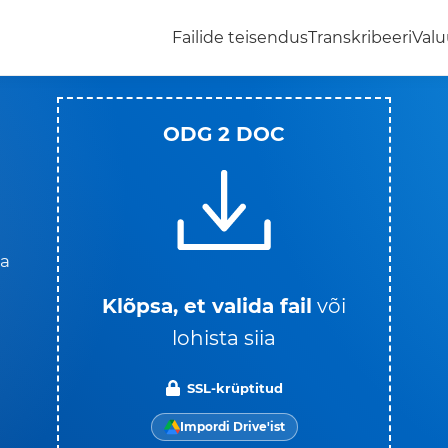
Failide teisendus
Transkribeeri
Valu
ODG 2 DOC
ma
Klõpsa, et valida fail
või
lohista siia
SSL-krüptitud
Impordi Drive'ist