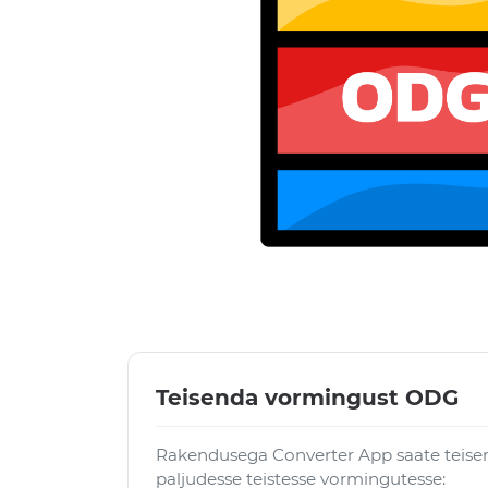
Teisenda vormingust ODG
Rakendusega Converter App saate teise
paljudesse teistesse vormingutesse: