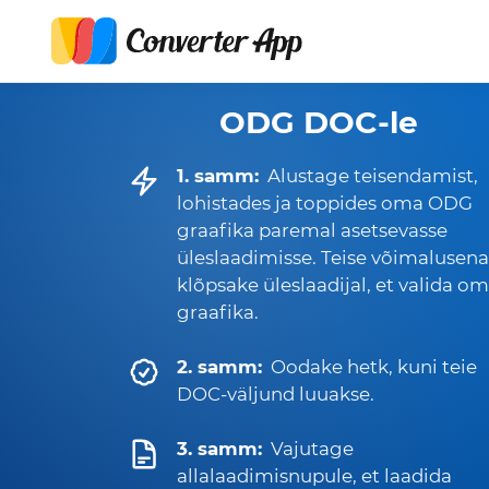
ODG DOC-le
1. samm:
Alustage teisendamist,
lohistades ja toppides oma ODG
graafika paremal asetsevasse
üleslaadimisse. Teise võimalusena
klõpsake üleslaadijal, et valida o
graafika.
2. samm:
Oodake hetk, kuni teie
DOC-väljund luuakse.
3. samm:
Vajutage
allalaadimisnupule, et laadida