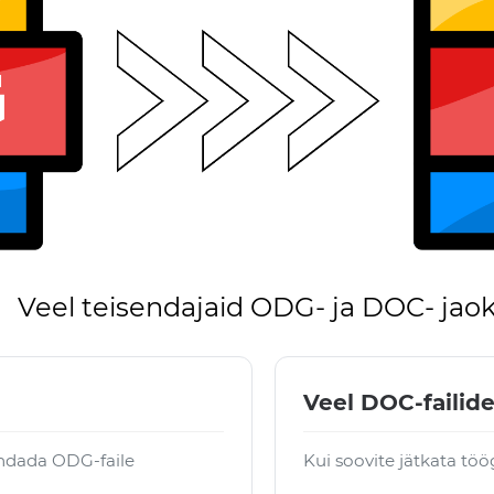
Veel teisendajaid ODG- ja DOC- jao
Veel DOC-failide
ndada ODG-faile
Kui soovite jätkata tö