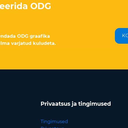
teerida ODG
K
sendada ODG graafika
ilma varjatud kuludeta.
Privaatsus ja tingimused
Tingimused