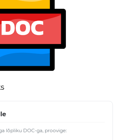
ks
le
öga lõpliku DOC-ga, proovige: