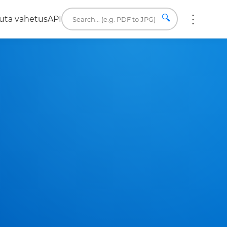
🔍
uta vahetus
API