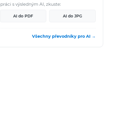
práci s výsledným AI, zkuste:
AI do PDF
AI do JPG
Všechny převodníky pro AI →