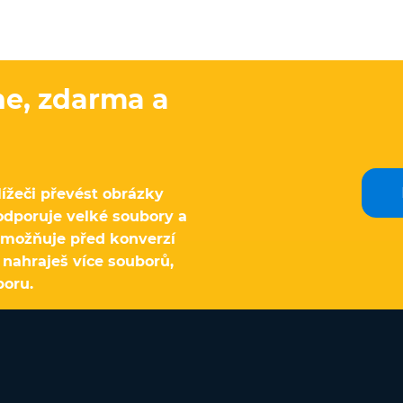
ne, zdarma a
ížeči převést obrázky
odporuje velké soubory a
umožňuje před konverzí
 nahraješ více souborů,
boru.