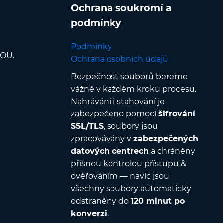
Ochrana soukromí a
podmínky
Podmínky
 OÜ.
Ochrana osobních údajů
Bezpečnost souborů bereme
vážně v každém kroku procesu.
Nahrávání i stahování je
zabezpečeno pomocí
šifrování
SSL/TLS
, soubory jsou
zpracovávány v
zabezpečených
datových centrech
a chráněny
přísnou kontrolou přístupu &
ověřováním — navíc jsou
všechny soubory automaticky
odstraněny do
120 minut po
konverzi
.