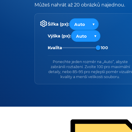
Můžeš nahrát až 20 obrázků najednou.
Šířka (px):
Výška (px):
Kvalita
100
Ponechte jeden rozměr na „Auto“, abyste
zabránili roztažení. Zvolte 100 pro maximální
detaily, nebo 85–95 pro nejlepší poměr vizuáln
kvality a menší velikosti souboru.