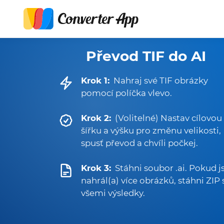
Převod TIF do AI
Krok 1:
Nahraj své TIF obrázky
pomocí políčka vlevo.
Krok 2:
(Volitelné) Nastav cílovou
šířku a výšku pro změnu velikosti,
spusť převod a chvíli počkej.
Krok 3:
Stáhni soubor .ai. Pokud js
nahrál(a) více obrázků, stáhni ZIP 
všemi výsledky.