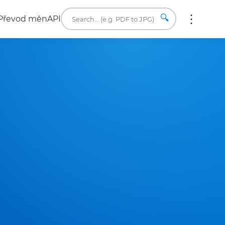
🔍
Převod měn
API