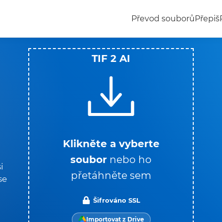
Převod souborů
Přepiš
TIF 2 AI
Klikněte a vyberte
soubor
nebo ho
i
přetáhněte sem
se
Šifrováno SSL
Importovat z Drive