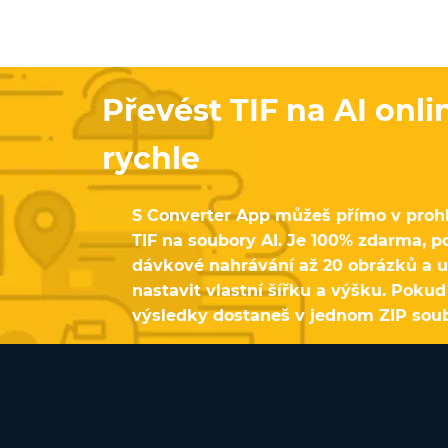
Převést TIF na AI onli
rychle
S Converter App můžeš přímo v prohl
TIF na soubory AI. Je 100% zdarma, p
dávkové nahrávání až 20 obrázků a 
nastavit vlastní šířku a výšku. Pokud
výsledky dostaneš v jednom ZIP sou