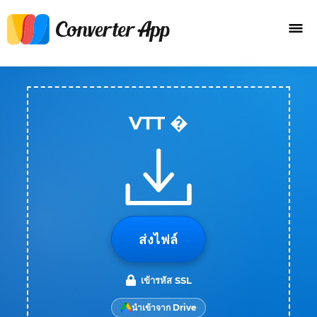
VTT �
ส่งไฟล์
เข้ารหัส SSL
นำเข้าจาก Drive