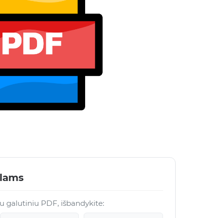
ilams
 su galutiniu PDF, išbandykite: