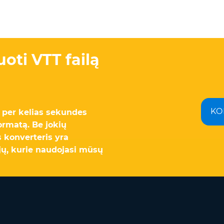
uoti VTT failą
KO
 per kelias sekundes
ormatą. Be jokių
 konverteris yra
jų, kurie naudojasi mūsų