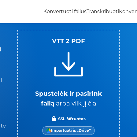
Konvertuoti failus
Transkribuoti
Konvert
VTT 2 PDF
į
l
Spustelėk ir pasirink
failą
arba vilk jį čia
SSL šifruotas
ite
Importuoti iš „Drive“