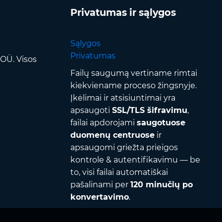
Privatumas ir sąlygos
Sąlygos
Privatumas
OÜ. Visos
Failų saugumą vertiname rimtai
kiekviename proceso žingsnyje.
Įkėlimai ir atsisiuntimai yra
apsaugoti
SSL/TLS šifravimu
,
failai apdorojami
saugotuose
duomenų centruose
ir
apsaugomi griežta prieigos
kontrole & autentifikavimu — be
to, visi failai automatiškai
pašalinami per
120 minučių po
konvertavimo
.