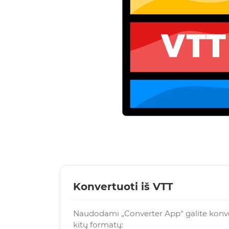
Konvertuoti iš VTT
Naudodami „Converter App“ galite konver
kitų formatų: