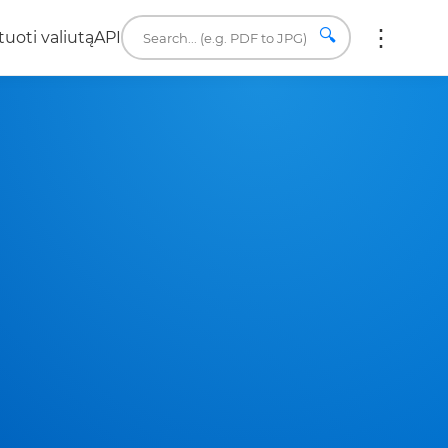
🔍
uoti valiutą
API