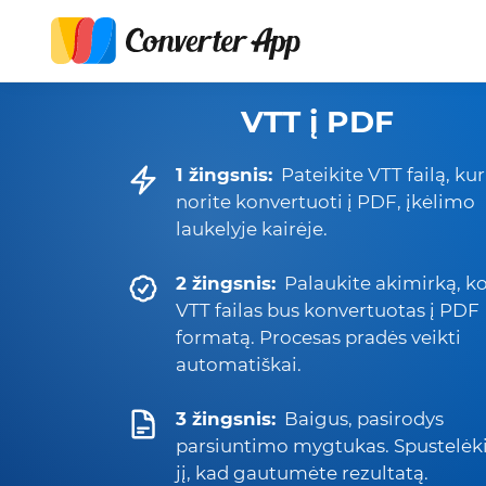
VTT į PDF
1 žingsnis:
Pateikite VTT failą, kur
norite konvertuoti į PDF, įkėlimo
laukelyje kairėje.
2 žingsnis:
Palaukite akimirką, ko
VTT failas bus konvertuotas į PDF
formatą. Procesas pradės veikti
automatiškai.
3 žingsnis:
Baigus, pasirodys
parsiuntimo mygtukas. Spustelėk
jį, kad gautumėte rezultatą.