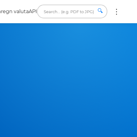
🔍
regn valuta
API