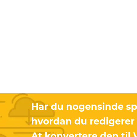
Har du nogensinde sp
hvordan du redigerer 
At konvertere den til