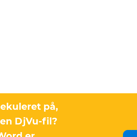
ekuleret på,
en DjVu-fil?
 Word er