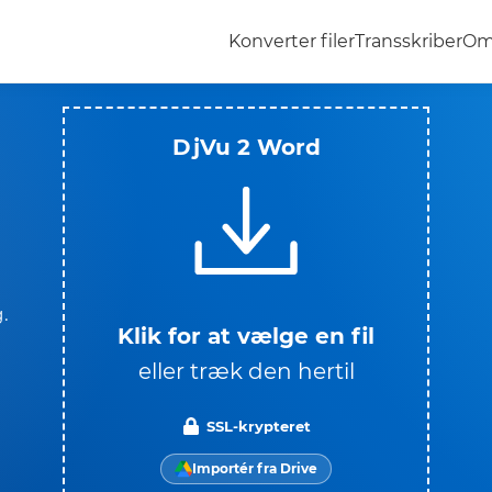
Konverter filer
Transskriber
Om
DjVu 2 Word
.
Klik for at vælge en fil
eller træk den hertil
SSL-krypteret
Importér fra Drive