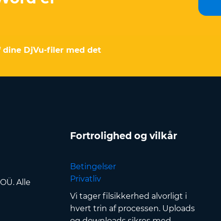
dine DjVu-filer med det
Fortrolighed og vilkår
Betingelser
Privatliv
OÜ. Alle
Vi tager filsikkerhed alvorligt i
hvert trin af processen. Uploads
og downloads sikres med