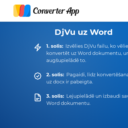
DjVu uz Word
1. solis:
Izvēlies DjVu failu, ko vēli
konvertēt uz Word dokumentu, u
augšupielādē to.
2. solis:
Pagaidi, līdz konvertēšan
uz docx ir pabeigta.
3. solis:
Lejupielādē un izbaudi sa
Word dokumentu.