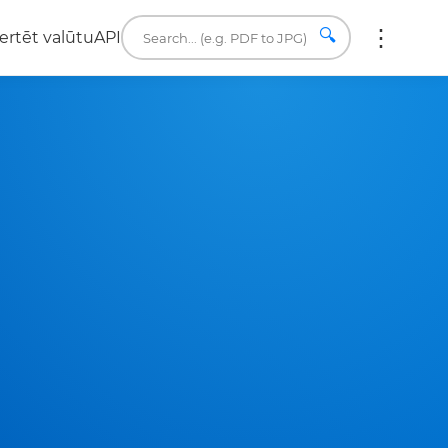
🔍
ertēt valūtu
API