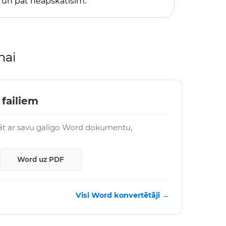
un pat neapskatīsim.
nai
 failiem
ādāt ar savu galīgo Word dokumentu,
Word uz PDF
Visi Word konvertētāji →