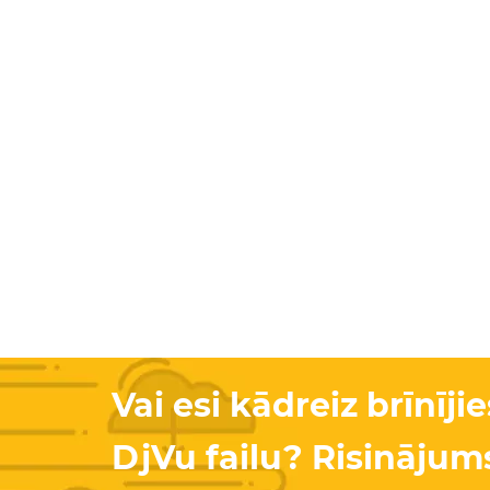
Vai esi kādreiz brīnīji
DjVu failu? Risinājums