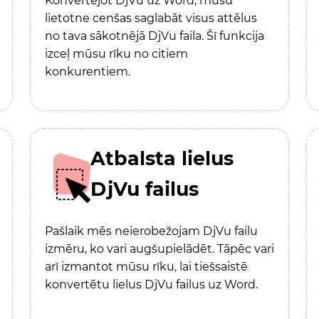
Konvertējot DjVu uz Word, mūsu
lietotne cenšas saglabāt visus attēlus
no tava sākotnējā DjVu faila. Šī funkcija
izceļ mūsu rīku no citiem
konkurentiem.
Atbalsta lielus
DjVu failus
Pašlaik mēs neierobežojam DjVu failu
izmēru, ko vari augšupielādēt. Tāpēc vari
arī izmantot mūsu rīku, lai tiešsaistē
konvertētu lielus DjVu failus uz Word.