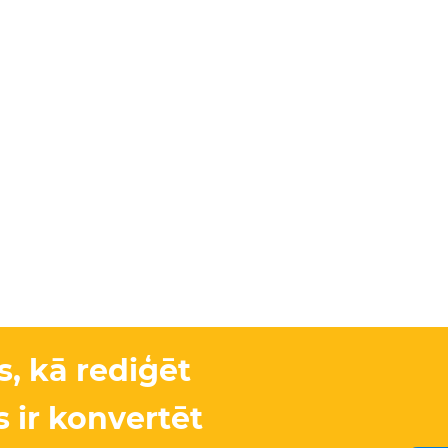
es, kā rediģēt
 ir konvertēt