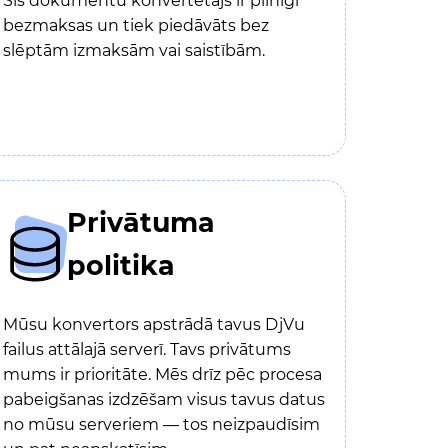
Šis dokumentu konvertētājs ir pilnīgi
bezmaksas un tiek piedāvāts bez
slēptām izmaksām vai saistībām.
Privātuma
politika
Mūsu konvertors apstrādā tavus DjVu
failus attālajā serverī. Tavs privātums
mums ir prioritāte. Mēs drīz pēc procesa
pabeigšanas izdzēšam visus tavus datus
no mūsu serveriem — tos neizpaudīsim