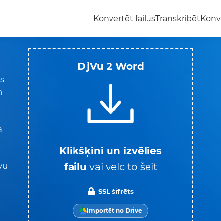
Konvertēt failus
Transkribēt
Konv
DjVu 2 Word
es
n
a
Klikšķini un izvēlies
failu
vai velc to šeit
vu
SSL šifrēts
Importēt no Drive