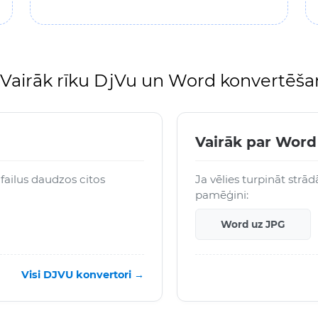
Vairāk rīku DjVu un Word konvertēša
Vairāk par Word
failus daudzos citos
Ja vēlies turpināt str
pamēģini:
Word uz JPG
Visi DJVU konvertori →