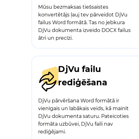
Mūsu bezmaksas tiešsaistes
konvertētājs ļauj tev pārveidot DjVu
failus Word formātā. Tas no jebkura
DjVu dokumenta izveido DOCX failus
ātri un precīzi.
DjVu failu
rediģēšana
DjVu pārvēršana Word formātā ir
vienīgais un labākais veids, kā mainīt
DjVu dokumenta saturu. Pateicoties
formāta uzbūvei, DjVu faili nav
rediģējami.