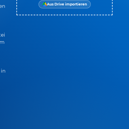
Aus Drive importieren
den
ei
em
 in