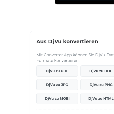
Aus DjVu konvertieren
Mit Converter App können Sie DjVu-Date
Formate konvertieren:
DjVu zu PDF
DjVu zu DOC
DjVu zu JPG
DjVu zu PNG
DjVu zu MOBI
DjVu zu HTML