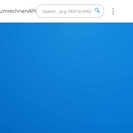
🔍
 umrechnen
API