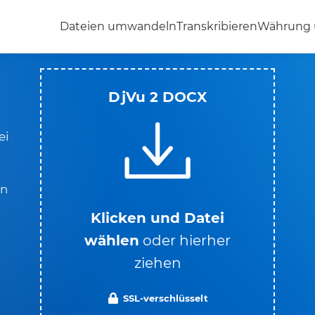
Dateien umwandeln
Transkribieren
Währung
DjVu 2 DOCX
ei
in
Klicken und Datei
wählen
oder hierher
ziehen
SSL-verschlüsselt