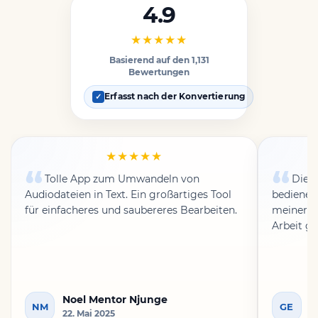
4.9
★★★★★
Basierend auf den 1,131
Bewertungen
Erfasst nach der Konvertierung
✓
★★★★★
Tolle App zum Umwandeln von
Die B
Audiodateien in Text. Ein großartiges Tool
bedienen
für einfacheres und saubereres Bearbeiten.
meiner A
Arbeit ge
Noel Mentor Njunge
G
NM
GE
22. Mai 2025
18