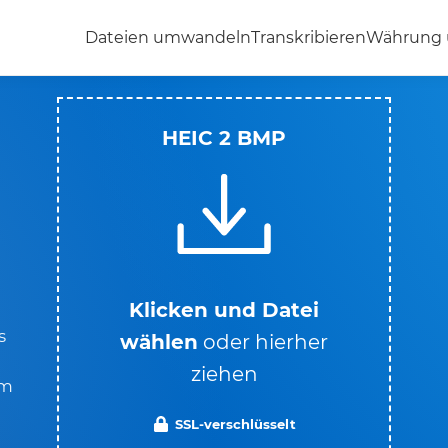
Dateien umwandeln
Transkribieren
Währung
HEIC 2 BMP
Klicken und Datei
s
wählen
oder hierher
ziehen
im
SSL-verschlüsselt