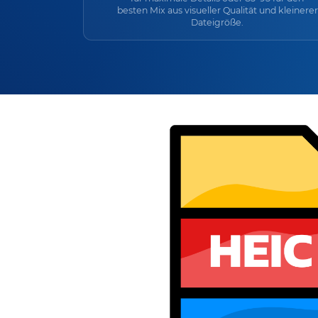
besten Mix aus visueller Qualität und kleinerer
Dateigröße.