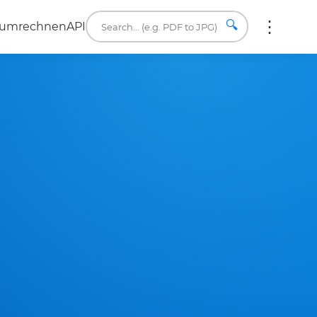
🔍
 umrechnen
API