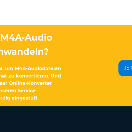
n M4A-Audio
umwandeln?
JE
ol, um M4A-Audiodateien
at zu konvertieren. Und
ser Online-Konverter
unseren Service
dig eingestuft.