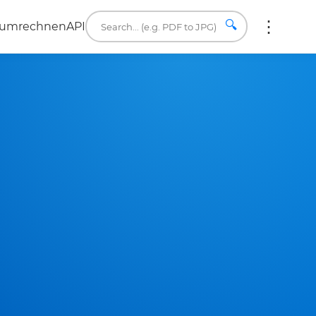
🔍
 umrechnen
API