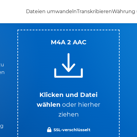
Dateien umwandeln
Transkribieren
Währung
M4A 2 AAC
zu
en
Klicken und Datei
wählen
oder hierher
ziehen
ng
SSL-verschlüsselt