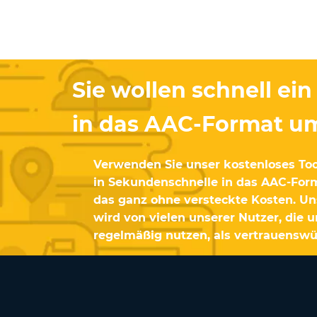
Sie wollen schnell ei
in das AAC-Format 
Verwenden Sie unser kostenloses To
in Sekundenschnelle in das AAC-Form
das ganz ohne versteckte Kosten. Un
wird von vielen unserer Nutzer, die 
regelmäßig nutzen, als vertrauenswür