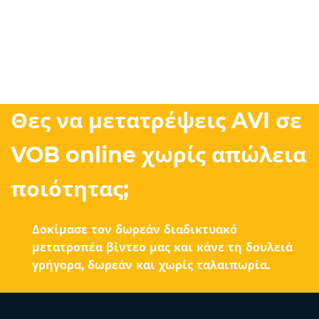
Θες να μετατρέψεις AVI σε
VOB online χωρίς απώλεια
ποιότητας;
Δοκίμασε τον δωρεάν διαδικτυακό
μετατροπέα βίντεο μας και κάνε τη δουλειά
γρήγορα, δωρεάν και χωρίς ταλαιπωρία.