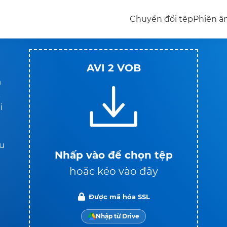
Chuyển đổi tệp
Phiên 
AVI 2 VOB
n
t
i
ầu
Nhấp vào để chọn tệp
hoặc kéo vào đây
u
Được mã hóa SSL
Nhập từ Drive