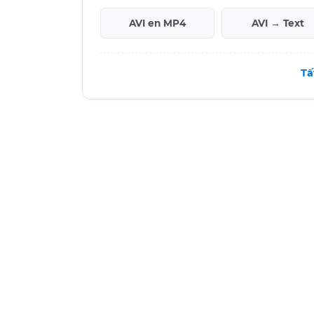
AVI en MP4
AVI → Text
Tấ