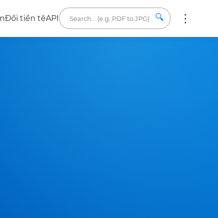
🔍
âm
Đổi tiền tệ
API