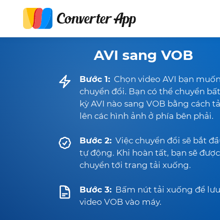
AVI sang VOB
Bước 1:
Chọn video AVI bạn muố
chuyển đổi. Bạn có thể chuyển bấ
kỳ AVI nào sang VOB bằng cách tả
lên các hình ảnh ở phía bên phải.
Bước 2:
Việc chuyển đổi sẽ bắt đ
tự động. Khi hoàn tất, bạn sẽ được
chuyển tới trang tải xuống.
Bước 3:
Bấm nút tải xuống để lư
video VOB vào máy.