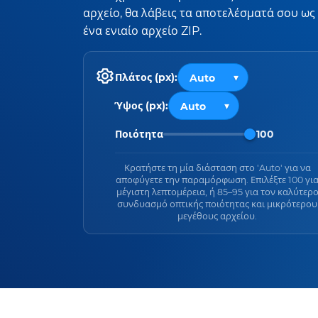
αρχείο, θα λάβεις τα αποτελέσματά σου ως
ένα ενιαίο αρχείο ZIP.
Πλάτος (px):
Ύψος (px):
Ποιότητα
100
Κρατήστε τη μία διάσταση στο 'Auto' για να
αποφύγετε την παραμόρφωση. Επιλέξτε 100 γι
μέγιστη λεπτομέρεια, ή 85–95 για τον καλύτερ
συνδυασμό οπτικής ποιότητας και μικρότερου
μεγέθους αρχείου.