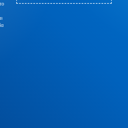
το
αι
ία