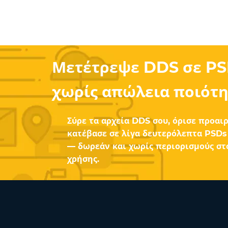
Μετέτρεψε DDS σε PS
χωρίς απώλεια ποιότη
Σύρε τα αρχεία DDS σου, όρισε προαιρ
κατέβασε σε λίγα δευτερόλεπτα PSDs 
— δωρεάν και χωρίς περιορισμούς στο
χρήσης.