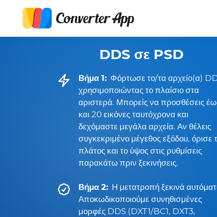
DDS σε PSD
Βήμα 1:
Φόρτωσε το/τα αρχείο(α) D
χρησιμοποιώντας το πλαίσιο στα
αριστερά. Μπορείς να προσθέσεις έω
και 20 εικόνες ταυτόχρονα και
δεχόμαστε μεγάλα αρχεία. Αν θέλεις
συγκεκριμένο μέγεθος εξόδου, όρισε 
πλάτος και το ύψος στις ρυθμίσεις
παρακάτω πριν ξεκινήσεις.
Βήμα 2:
Η μετατροπή ξεκινά αυτόματ
Αποκωδικοποιούμε συνηθισμένες
μορφές DDS (DXT1/BC1, DXT3,