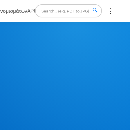
🔍
API
 νομισμάτων