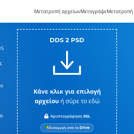
Μετατροπή αρχείων
Μεταγράψε
Μετατροπή
DDS 2 PSD
DS
ς
το
Κάνε κλικ για επιλογή
αρχείου
ή σύρε το εδώ
α.
Κρυπτογράφηση SSL
Εισαγωγή από το Drive