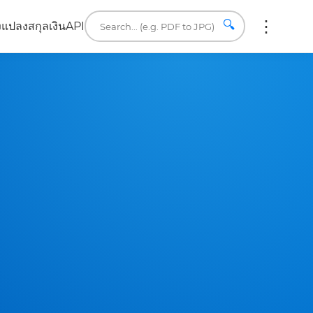
🔍
ง
แปลงสกุลเงิน
API