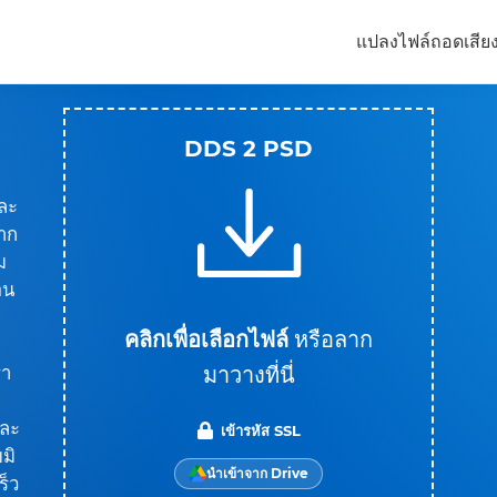
แปลงไฟล์
ถอดเสีย
DDS 2 PSD
งละ
หาก
ม
อน
คลิกเพื่อเลือกไฟล์
หรือลาก
มาวางที่นี่
รา
และ
เข้ารหัส SSL
บมิ
นำเข้าจาก Drive
ร็ว