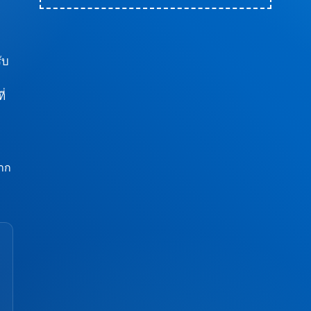
ับ
ี่
หาก