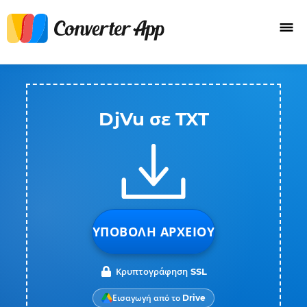
DjVu σε TXT
ΥΠΟΒΟΛΉ ΑΡΧΕΊΟΥ
Κρυπτογράφηση SSL
Εισαγωγή από το Drive