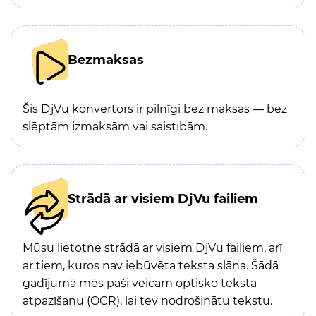
Bezmaksas
Šis DjVu konvertors ir pilnīgi bez maksas — bez
slēptām izmaksām vai saistībām.
Strādā ar visiem DjVu failiem
Mūsu lietotne strādā ar visiem DjVu failiem, arī
ar tiem, kuros nav iebūvēta teksta slāņa. Šādā
gadījumā mēs paši veicam optisko teksta
atpazīšanu (OCR), lai tev nodrošinātu tekstu.