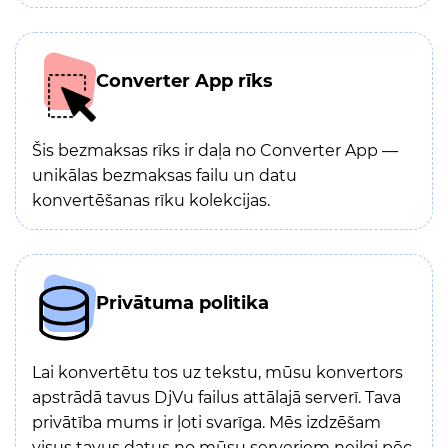
Converter App rīks
Šis bezmaksas rīks ir daļa no Converter App —
unikālas bezmaksas failu un datu
konvertēšanas rīku kolekcijas.
Privātuma politika
Lai konvertētu tos uz tekstu, mūsu konvertors
apstrādā tavus DjVu failus attālajā serverī. Tava
privātība mums ir ļoti svarīga. Mēs izdzēšam
visus tavus datus no mūsu serveriem neilgi pēc