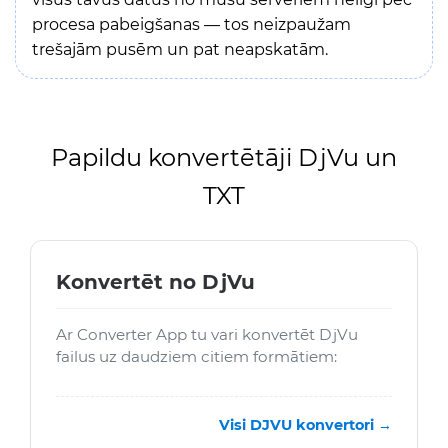
procesa pabeigšanas — tos neizpaužam
trešajām pusēm un pat neapskatām.
Papildu konvertētāji DjVu un
TXT
Konvertēt no DjVu
Ar Converter App tu vari konvertēt DjVu
failus uz daudziem citiem formātiem:
Visi DJVU konvertori →