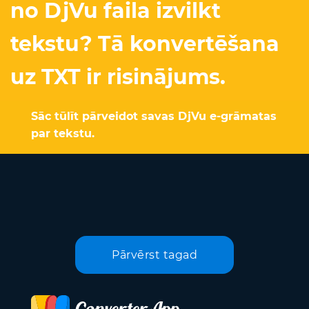
no DjVu faila izvilkt
tekstu? Tā konvertēšana
uz TXT ir risinājums.
Sāc tūlīt pārveidot savas DjVu e-grāmatas
par tekstu.
Pārvērst tagad