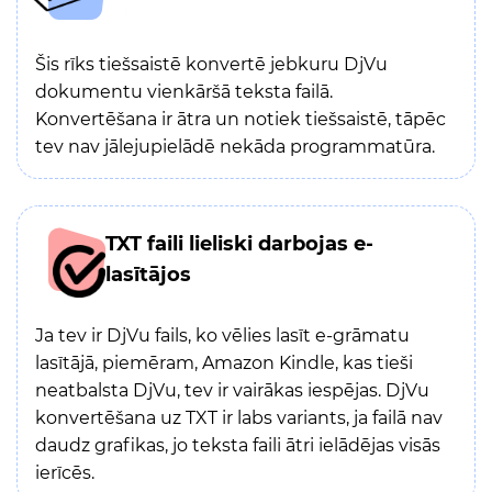
Šis rīks tiešsaistē konvertē jebkuru DjVu
dokumentu vienkāršā teksta failā.
Konvertēšana ir ātra un notiek tiešsaistē, tāpēc
tev nav jālejupielādē nekāda programmatūra.
TXT faili lieliski darbojas e-
lasītājos
Ja tev ir DjVu fails, ko vēlies lasīt e-grāmatu
lasītājā, piemēram, Amazon Kindle, kas tieši
neatbalsta DjVu, tev ir vairākas iespējas. DjVu
konvertēšana uz TXT ir labs variants, ja failā nav
daudz grafikas, jo teksta faili ātri ielādējas visās
ierīcēs.