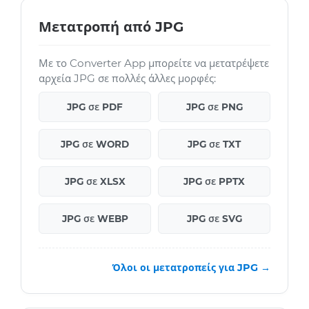
Μετατροπή από JPG
Με το Converter App μπορείτε να μετατρέψετε
αρχεία JPG σε πολλές άλλες μορφές:
JPG σε PDF
JPG σε PNG
JPG σε WORD
JPG σε TXT
JPG σε XLSX
JPG σε PPTX
JPG σε WEBP
JPG σε SVG
Όλοι οι μετατροπείς για JPG →